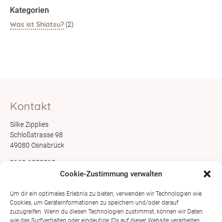
Kategorien
Was ist Shiatsu?
(2)
Kontakt
Silke Zipplies
Schloßstrasse 98
49080 Osnabrück
0162-6950018
info@babyzeit-os.de
Cookie-Zustimmung verwalten
Links
Um dir ein optimales Erlebnis zu bieten, verwenden wir Technologien wie
Cookies, um Geräteinformationen zu speichern und/oder darauf
zuzugreifen. Wenn du diesen Technologien zustimmst, können wir Daten
Impressum
wie das Surfverhalten oder eindeutige IDs auf dieser Website verarbeiten.