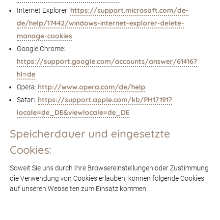
https://support.microsoft.com/de-
Internet Explorer:
de/help/17442/windows-internet-explorer-delete-
manage-cookies
Google Chrome:
https://support.google.com/accounts/answer/61416?
hl=de
http://www.opera.com/de/help
Opera:
https://support.apple.com/kb/PH17191?
Safari:
locale=de_DE&viewlocale=de_DE
Speicherdauer und eingesetzte
Cookies:
Soweit Sie uns durch Ihre Browsereinstellungen oder Zustimmung
die Verwendung von Cookies erlauben, können folgende Cookies
auf unseren Webseiten zum Einsatz kommen: